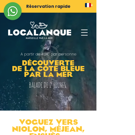
Réservation rapide
▾
A partir de 49€ par personne
DÉcouverte
de LA CÔTE BLEUE
par la mer
BALADE DE 2 HEURES
VOGUEZ VERS
NIOLON, MÉJEAN,