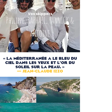
Vos skippers
Philippe, RAPHÄEL, YANNICK &
ANTOINE
« La MÉditerranÉe a le bleu du
ciel dans les yeux et l’or du
soleil sur la peau. »
— Jean-Claude Izzo