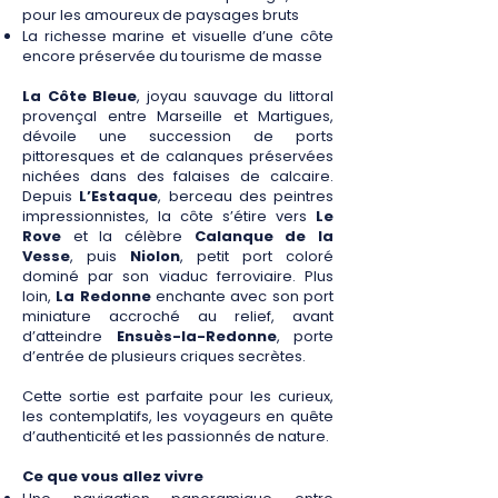
pour les amoureux de paysages bruts
La richesse marine et visuelle d’une côte
encore préservée du tourisme de masse
La Côte Bleue
, joyau sauvage du littoral
provençal entre Marseille et Martigues,
dévoile une succession de ports
pittoresques et de calanques préservées
nichées dans des falaises de calcaire.
Depuis
L’Estaque
, berceau des peintres
impressionnistes, la côte s’étire vers
Le
Rove
et la célèbre
Calanque de la
Vesse
, puis
Niolon
, petit port coloré
dominé par son viaduc ferroviaire. Plus
loin,
La Redonne
enchante avec son port
miniature accroché au relief, avant
d’atteindre
Ensuès-la-Redonne
, porte
d’entrée de plusieurs criques secrètes.
Cette sortie est parfaite pour les curieux,
les contemplatifs, les voyageurs en quête
d’authenticité et les passionnés de nature.
Ce que vous allez vivre