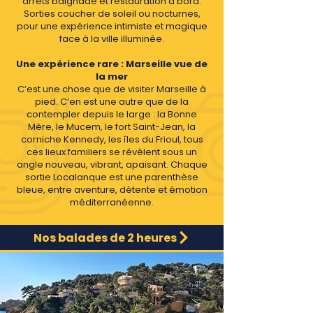
arrêts baignade et restauration à bord.
Sorties coucher de soleil ou nocturnes,
pour une expérience intimiste et magique
face à la ville illuminée.
Une expérience rare : Marseille vue de
la mer
C’est une chose que de visiter Marseille à
pied. C’en est une autre que de la
contempler depuis le large : la Bonne
Mère, le Mucem, le fort Saint-Jean, la
corniche Kennedy, les îles du Frioul, tous
ces lieux familiers se révèlent sous un
angle nouveau, vibrant, apaisant. Chaque
sortie Localanque est une parenthèse
bleue, entre aventure, détente et émotion
méditerranéenne.
Nos balades de 2 heures