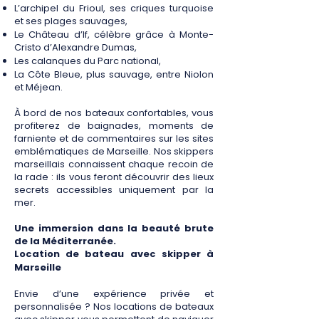
L’archipel du Frioul, ses criques turquoise
et ses plages sauvages,
Le Château d’If, célèbre grâce à Monte-
Cristo d’Alexandre Dumas,
Les calanques du Parc national,
La Côte Bleue, plus sauvage, entre Niolon
et Méjean.
À bord de nos bateaux confortables, vous
profiterez de baignades, moments de
farniente et de commentaires sur les sites
emblématiques de Marseille. Nos skippers
marseillais connaissent chaque recoin de
la rade : ils vous feront découvrir des lieux
secrets accessibles uniquement par la
mer.
Une immersion dans la beauté brute
de la Méditerranée.
Location de bateau avec skipper à
Marseille
Envie d’une expérience privée et
personnalisée ? Nos locations de bateaux