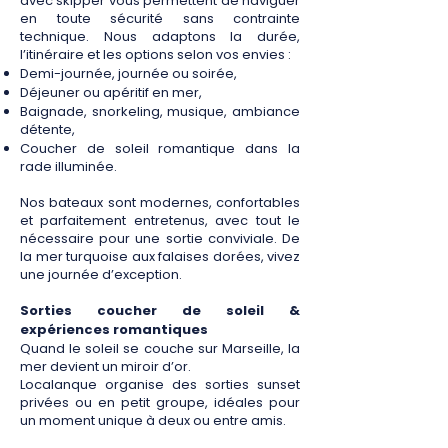
avec skipper vous permettent de naviguer
en toute sécurité sans contrainte
technique. Nous adaptons la durée,
l’itinéraire et les options selon vos envies :
Demi-journée, journée ou soirée,
Déjeuner ou apéritif en mer,
Baignade, snorkeling, musique, ambiance
détente,
Coucher de soleil romantique dans la
rade illuminée.
Nos bateaux sont modernes, confortables
et parfaitement entretenus, avec tout le
nécessaire pour une sortie conviviale.
De
la mer turquoise aux falaises dorées, vivez
une journée d’exception.
Sorties coucher de soleil &
expériences romantiques
Quand le soleil se couche sur Marseille, la
mer devient un miroir d’or.
Localanque organise des sorties sunset
privées ou en petit groupe, idéales pour
un moment unique à deux ou entre amis.