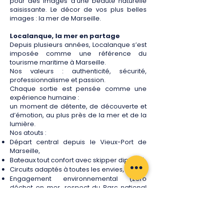
pour des images d’une beauté naturelle
saisissante.
Le décor de vos plus belles
images : la mer de Marseille.
Localanque, la mer en partage
Depuis plusieurs années, Localanque s’est
imposée comme une référence du
tourisme maritime à Marseille.
Nos valeurs : authenticité, sécurité,
professionnalisme et passion.
Chaque sortie est pensée comme une
expérience humaine :
un moment de détente, de découverte et
d’émotion, au plus près de la mer et de la
lumière.
Nos atouts :
Départ central depuis le Vieux-Port de
Marseille,
Bateaux tout confort avec skipper diplômé,
Circuits adaptés à toutes les envies,
Engagement environnemental (zéro
déchet en mer, respect du Parc national
des Calanques).
Réservez votre sortie en mer à