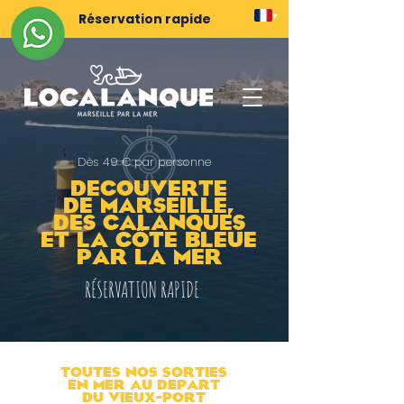
Réservation rapide
▾
Dès 49 € par personne
DEcouverte
DE MARSEILLE,
DES CALANQUES
ET LA cÖTE BLEUE
PAR LA MER
RÉSERVATION RAPIDE
TOUTES NOS SORTIES
EN MER AU DEPART
DU VIEUX-PORT