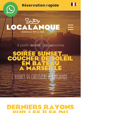
Réservation rapide
▾
A partir de 49€ par personne
SoirÉe Sunset...
coucher de soleil
EN BATEAU
A MARSEILLE
2 HEURES DE CROISIERE & BAIGNADE
DERNIERS RAYONS
SUR LES ÎLES DU