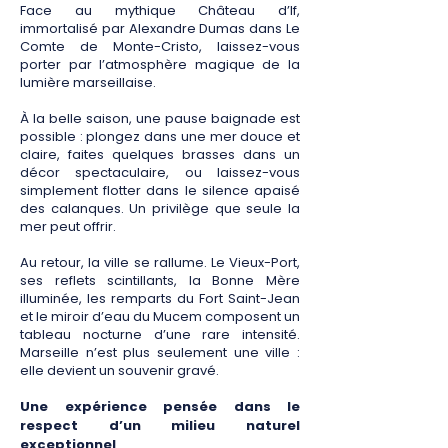
Face au mythique Château d’If,
immortalisé par Alexandre Dumas dans Le
Comte de Monte-Cristo, laissez-vous
porter par l’atmosphère magique de la
lumière marseillaise.
À la belle saison, une pause baignade est
possible : plongez dans une mer douce et
claire, faites quelques brasses dans un
décor spectaculaire, ou laissez-vous
simplement flotter dans le silence apaisé
des calanques. Un privilège que seule la
mer peut offrir.
Au retour, la ville se rallume. Le Vieux-Port,
ses reflets scintillants, la Bonne Mère
illuminée, les remparts du Fort Saint-Jean
et le miroir d’eau du Mucem composent un
tableau nocturne d’une rare intensité.
Marseille n’est plus seulement une ville :
elle devient un souvenir gravé.
Une expérience pensée dans le
respect d’un milieu naturel
exceptionnel