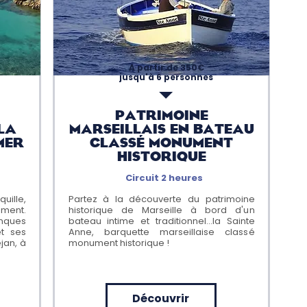
A partir de 350€
jusqu'à 6 personnes
Patrimoine
LA
MARSEILLAIS EN BATEAU
MER
CLASSÉ MONUMENT
HISTORIQUE
Circuit 2 heures
uille,
Partez à la découverte du patrimoine
ment.
historique de Marseille à bord d'un
anques
bateau intime et traditionnel...la Sainte
et ses
Anne, barquette marseillaise classé
éjan, à
monument historique !
Découvrir