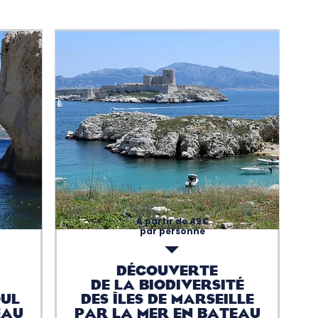
A partir de 49€
par personne
DÉcouverte
de la biodiversitÉ
OUL
des Îles de Marseille
EAU
PAR LA MER EN BATEAU