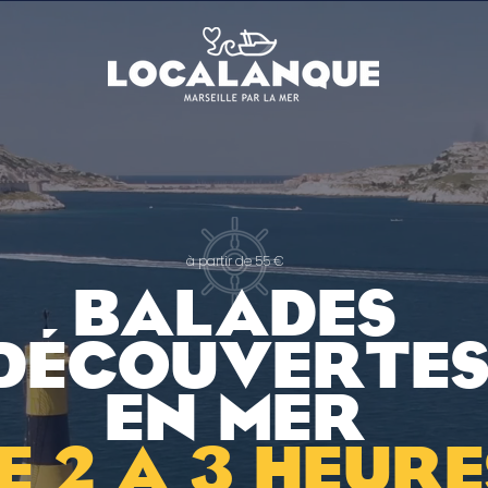
​à partir d
e 55 €
BALADES
DÉCOUVERTE
EN MER
e 2 A 3 HEURE