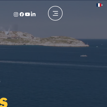
▾
S
S