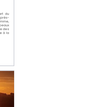
art du
'après-
ramme,
beaux
me des
e à la