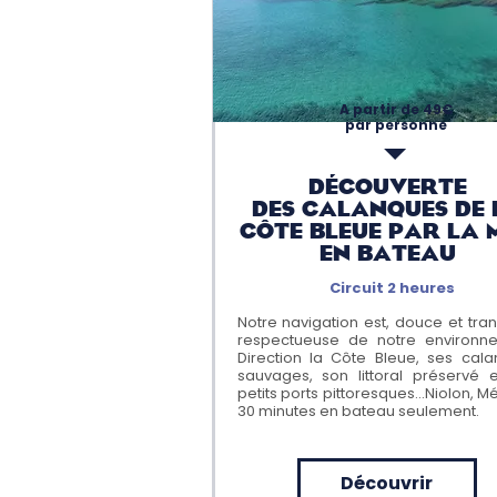
A partir de 49€
par personne
DÉcouverte
deS CALANQUES DE 
CÔTE BLEUE PAR LA 
EN BATEAU
Circuit 2 heures
Notre navigation est, douce et tranq
respectueuse de notre environne
Direction la Côte Bleue, ses cal
sauvages, son littoral préservé 
petits ports pittoresques...Niolon, M
30 minutes en bateau seulement.
Découvrir