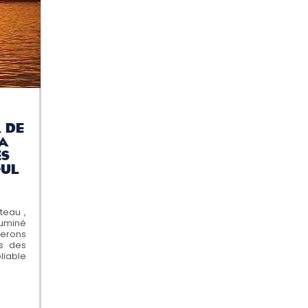
 de
 A
ES
OUL
teau ,
luminé
uerons
s des
liable