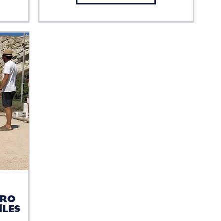
ÉRO
ÎLES