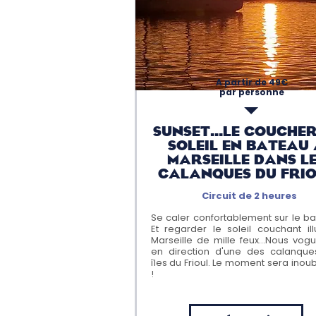
A partir de 49€
par personne
Sunset...LE couchER
soleil en bateau
MARSEILLE DANS L
CALANQUES DU FRI
Circuit de 2 heures
Se caler confortablement sur le ba
Et regarder le soleil couchant il
Marseille de mille feux...Nous vog
en direction d'une des calanque
îles du Frioul. Le moment sera inoub
!