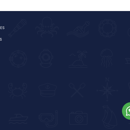
SON DÉFI MONTAGNES
"di
SOLIDAIRES
Cal
mer
RES
S