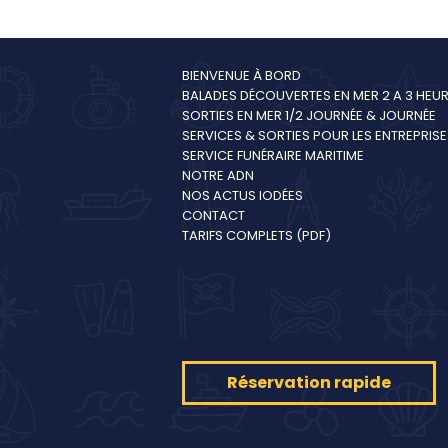
d’exception de 1953
pour explorer les
calanques
BIENVENUE À BORD
autrement
BALADES DÉCOUVERTES EN MER 2 A 3 HEU
SORTIES EN MER 1/2 JOURNÉE & JOURNÉE
SERVICES & SORTIES POUR LES ENTREPRISE
SERVICE FUNÉRAIRE MARITIME
NOTRE ADN
NOS ACTUS IODÉES
CONTACT
TARIFS COMPLETS (PDF)
Réservation rapide