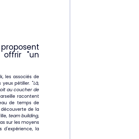
proposent 
ffrir "un 
, les associés de 
yeux pétiller. "
Là, 
roit au coucher de 
rseille racontent 
beau de temps de 
 découverte de la 
lle, 
team building
, 
as sur les moyens 
 d'expérience, la 