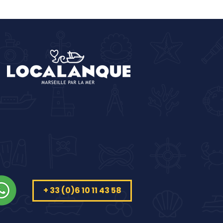
rection les
anques par la
"
+ 33 (0)6 10 11 43 58