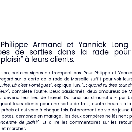
 Philippe Armand et Yannick Long 
ypes de sorties dans la rade pour o
aisir" à leurs clients.
ion, certains signes ne trompent pas. Pour Philippe et Yannick
gard sur la carte de la rade de Marseille suffit pour voir leurs 
 Crine. Là c'est Pomègues
", explique l'un. "
Et quand tu tires tout d
mieux
", complète l'autre. Deux passionnés, deux amoureux de Ma
jeu devenu leur lieu de travail. Du lundi au dimanche - par 
uent leurs clients pour une sortie de trois, quatre heures à la
récis et qui varie à chaque fois. Enterrement de vie de jeune fi
re potes, demande en mariage ; les deux compères ne lésinent p
ncentré de plaisir
". Et à lire les commentaires sur les retours
 et marcher.